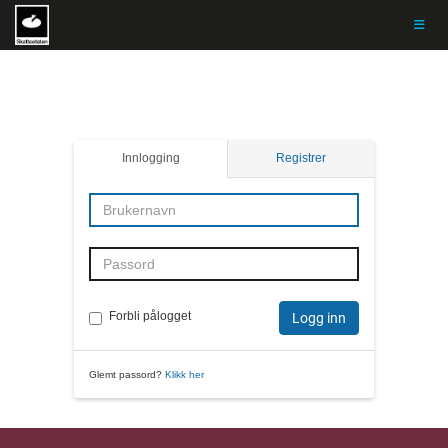
Toggle
Innlogging
Registrer
Forbli pålogget
Logg inn
Glemt passord?
Klikk her